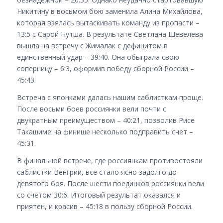
Никитину в восьмом бою заменила Алина Михайлова,
которая взялась вытаскивать команду из пропасти –
13:5 с Сарой Нутша. В результате Светлана Шевелева
вышла на встречу с Жималак с дефицитом в
единственный удар – 39:40. Она обыграла свою
соперницу – 6:3, оформив победу сборной России –
45:43.
Встреча с японками далась нашим саблисткам проще.
После восьми боев россиянки вели почти с
двукратным преимуществом – 40:21, позволив Рисе
Такашиме на финише несколько подправить счет –
45:31.
В финальной встрече, где россиянкам противостояли
саблистки Венгрии, все стало ясно задолго до
девятого боя. После шести поединков россиянки вели
со счетом 30:6. Итоговый результат оказался и
приятен, и красив – 45:18 в пользу сборной России.