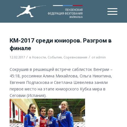
КМ-2017 среди юниоров. Разгром в
финале
/
/
12.02.2017
в
Новости
,
События
,
Соревнования
от
admin
Сокрушив в решающей встрече саблисток Венгрии –
45:18, россиянки Алина Михайлова, Ольга Никитина,
Евгения Подпаскова и Светлана Шевелева заняли
первое место на этапе юниорского Кубка мира в
Сеговии (Испания).