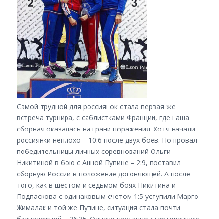
Самой трудной для россиянок стала первая же
встреча турнира, с саблистками Франции, где наша
сборная оказалась на грани поражения. Хотя начали
россиянки неплохо – 10:6 после двух боев. Но провал
победительницы личных соревнований Ольги
Никитиной в бою с Анной Пупине – 2:9, поставил
сборную России в положение догоняющей. А после
того, как в шестом и седьмом боях Никитина и
Подпаскова с одинаковым счетом 1:5 уступили Марго
Жималак и той же Пупине, ситуация стала почти
безнадежной – 26:35. Однако неудачно стартовавшую