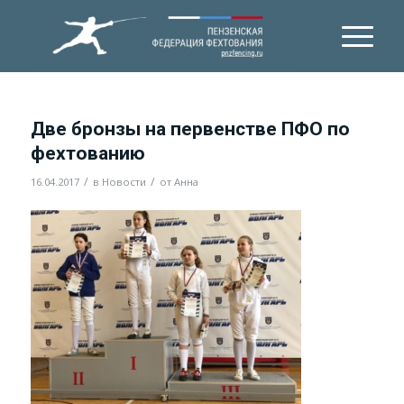
Две бронзы на первенстве ПФО по
фехтованию
/
/
16.04.2017
в
Новости
от
Анна