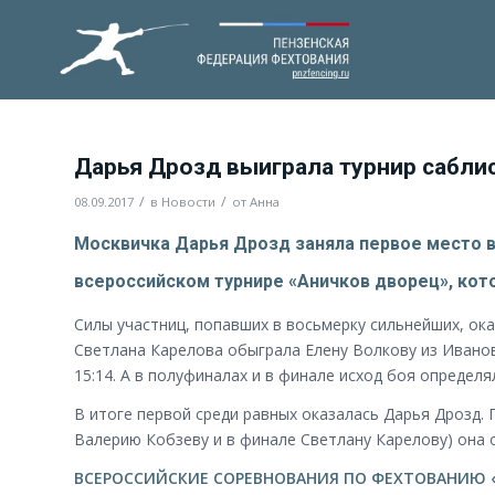
Дарья Дрозд выиграла турнир сабли
/
/
08.09.2017
в
Новости
от
Анна
Москвичка Дарья Дрозд заняла первое место в
всероссийском турнире «Аничков дворец», кот
Силы участниц, попавших в восьмерку сильнейших, ок
Светлана Карелова обыграла Елену Волкову из Иваново
15:14. А в полуфиналах и в финале исход боя определ
В итоге первой среди равных оказалась Дарья Дрозд. 
Валерию Кобзеву и в финале Светлану Карелову) она об
ВСЕРОССИЙСКИЕ СОРЕВНОВАНИЯ ПО ФЕХТОВАНИЮ 