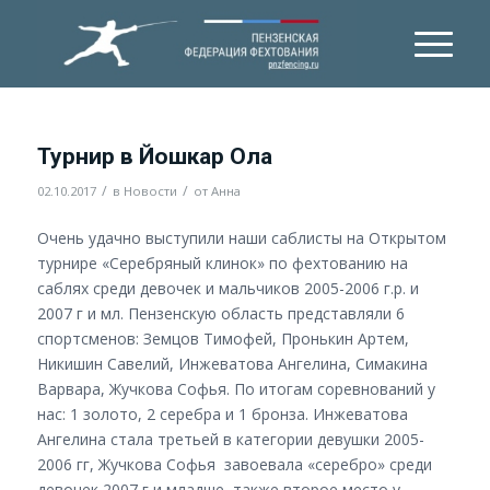
Турнир в Йошкар Ола
/
/
02.10.2017
в
Новости
от
Анна
Очень удачно выступили наши саблисты на Открытом
турнире «Серебряный клинок» по фехтованию на
саблях среди девочек и мальчиков 2005-2006 г.р. и
2007 г и мл. Пензенскую область представляли 6
спортсменов: Земцов Тимофей, Пронькин Артем,
Никишин Савелий, Инжеватова Ангелина, Симакина
Варвара, Жучкова Софья. По итогам соревнований у
нас: 1 золото, 2 серебра и 1 бронза. Инжеватова
Ангелина стала третьей в категории девушки 2005-
2006 гг, Жучкова Софья завоевала «серебро» среди
девочек 2007 г и младше, также второе место у