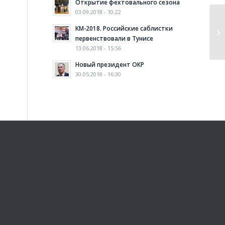
Открытие фехтовального сезона
03.09.2018 - 10:22
КМ-2018. Российские саблистки
Ту
первенствовали в Тунисе
13.06.2018 - 15:56
Новый президент ОКР
30.05.2018 - 16:30