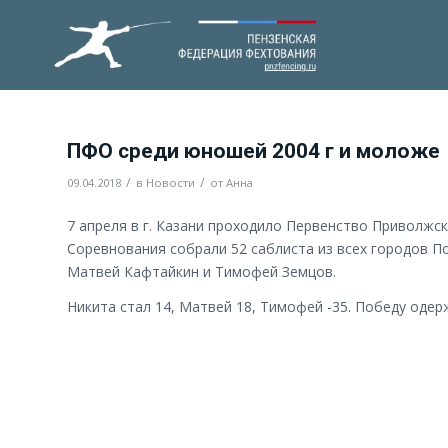
ПФО среди юношей 2004 г и моложе
/
/
09.04.2018
в
Новости
от
Анна
7 апреля в г. Казани проходило Первенство Приволжс
Соревнования собрали 52 саблиста из всех городов П
Матвей Кафтайкин и Тимофей Земцов.
Никита стал 14, Матвей 18, Тимофей -35. Победу оде