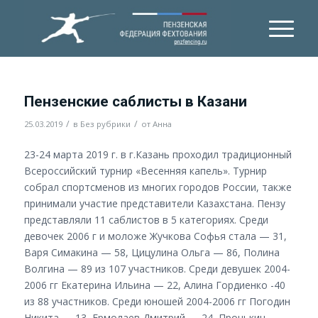
Пензенские саблисты в Казани
/
/
25.03.2019
в
Без рубрики
от
Анна
23-24 марта 2019 г. в г.Казань проходил традиционный
Всероссийский турнир «Весенняя капель». Турнир
собрал спортсменов из многих городов России, также
принимали участие представители Казахстана. Пензу
представляли 11 саблистов в 5 категориях. Среди
девочек 2006 г и моложе Жучкова Софья стала — 31,
Варя Симакина — 58, Цицулина Ольга — 86, Полина
Волгина — 89 из 107 участников. Среди девушек 2004-
2006 гг Екатерина Ильина — 22, Алина Гордиенко -40
из 88 участников. Среди юношей 2004-2006 гг Погодин
Никита — 13, Ермолаев Дмитрий — 24, Пронькин