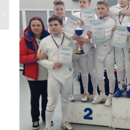
Золотая «Весенняя
капель»!