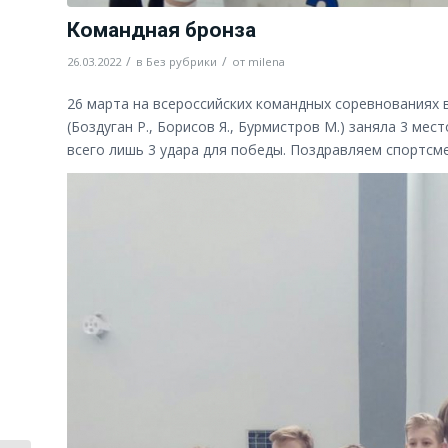
Командная бронза
/
/
26.03.2022
в
Без рубрики
от
milena
26 марта на всероссийских командных соревнованиях 
(Боздуган Р., Борисов Я., Бурмистров М.) заняла 3 ме
всего лишь 3 удара для победы. Поздравляем спортсме