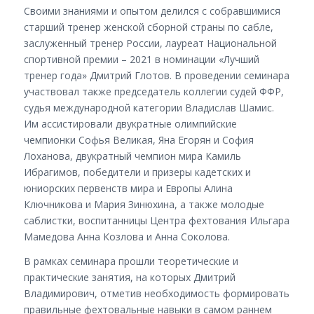
Своими знаниями и опытом делился с собравшимися
старший тренер женской сборной страны по сабле,
заслуженный тренер России, лауреат Национальной
спортивной премии – 2021 в номинации «Лучший
тренер года» Дмитрий Глотов. В проведении семинара
участвовал также председатель коллегии судей ФФР,
судья международной категории Владислав Шамис.
Им ассистировали двукратные олимпийские
чемпионки Софья Великая, Яна Егорян и София
Лоханова, двукратный чемпион мира Камиль
Ибрагимов, победители и призеры кадетских и
юниорских первенств мира и Европы Алина
Ключникова и Мария Зинюхина, а также молодые
саблистки, воспитанницы Центра фехтования Ильгара
Мамедова Анна Козлова и Анна Соколова.
В рамках семинара прошли теоретические и
практические занятия, на которых Дмитрий
Владимирович, отметив необходимость формировать
правильные фехтовальные навыки в самом раннем