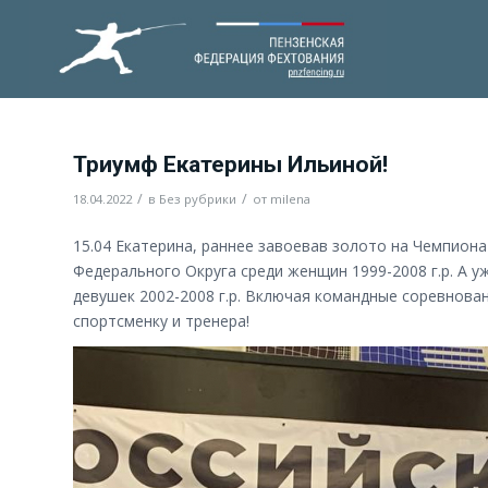
Триумф Екатерины Ильиной!
/
/
18.04.2022
в
Без рубрики
от
milena
15.04 Екатерина, раннее завоевав золото на Чемпион
Федерального Округа среди женщин 1999-2008 г.р. А у
девушек 2002-2008 г.р. Включая командные соревнова
спортсменку и тренера!