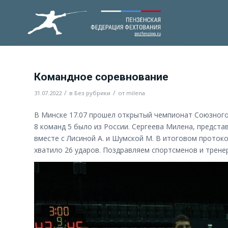
Командное соревнование
/
/
31.07.2022
в
Без рубрики
от
milena
В Минске 17.07 прошел открытый чемпионат Союзного
8 команд 5 было из России. Сергеева Милена, предст
вместе с Лисиной А. и Шумской М. В итоговом протоко
хватило 26 ударов. Поздравляем спортсменов и трене