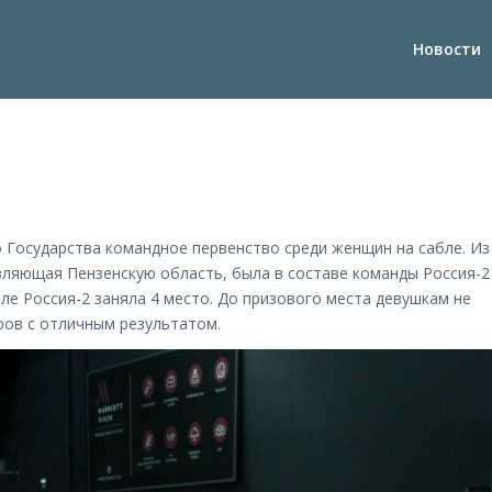
Новости
 Государства командное первенство среди женщин на сабле. Из
авляющая Пензенскую область, была в составе команды Россия-2
ле Россия-2 заняла 4 место. До призового места девушкам не
ров с отличным результатом.