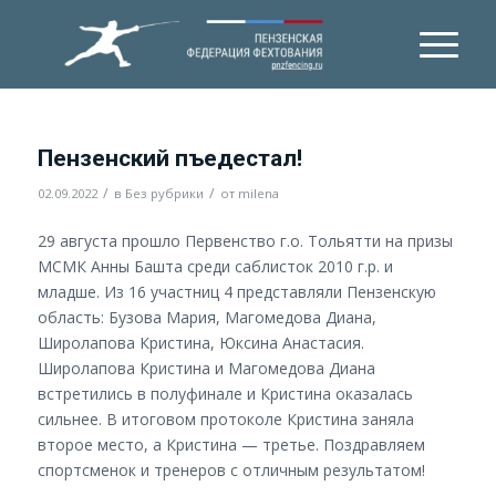
Пензенский пъедестал!
/
/
02.09.2022
в
Без рубрики
от
milena
29 августа прошло Первенство г.о. Тольятти на призы
МСМК Анны Башта среди саблисток 2010 г.р. и
младше. Из 16 участниц 4 представляли Пензенскую
область: Бузова Мария, Магомедова Диана,
Широлапова Кристина, Юксина Анастасия.
Широлапова Кристина и Магомедова Диана
встретились в полуфинале и Кристина оказалась
сильнее. В итоговом протоколе Кристина заняла
второе место, а Кристина — третье. Поздравляем
спортсменок и тренеров с отличным результатом!