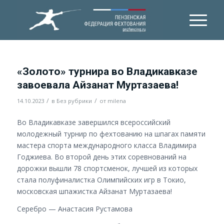
«Золото» турнира во Владикавказе
завоевала Айзанат Муртазаева!
/
/
14.10.2023
в
Без рубрики
от
milena
Во Владикавказе завершился всероссийский
молодежный турнир по фехтованию на шпагах памяти
мастера спорта международного класса Владимира
Годжиева. Во второй день этих соревнований на
дорожки вышли 78 спортсменок, лучшей из которых
стала полуфиналистка Олимпийских игр в Токио,
московская шпажистка Айзанат Муртазаева!
Серебро — Анастасия Рустамова