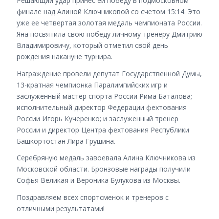
Решающий удар принес ей победу в подмосковном
финале над Алиной Ключниковой со счетом 15:14. Это
уже ее четвертая золотая медаль чемпионата России.
Яна посвятила свою победу личному тренеру Дмитрию
Владимировичу, который отметил свой день
рождения накануне турнира.
Награждение провели депутат Государственной Думы,
13-кратная чемпионка Паралимпийских игр и
заслуженный мастер спорта России Рима Баталова;
исполнительный директор Федерации фехтования
России Игорь Кучеренко; и заслуженный тренер
России и директор Центра фехтования Республики
Башкортостан Лира Грушина.
Серебряную медаль завоевала Алина Ключникова из
Московской области. Бронзовые награды получили
Софья Великая и Вероника Булукова из Москвы.
Поздравляем всех спортсменок и тренеров с
отличными результатами!