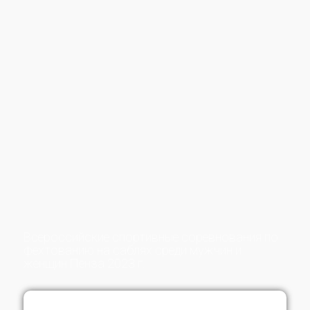
Всероссийские спортивные соревнования по
фехтованию на саблях среди мужчин и
женщин Пенза 2023 г.