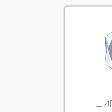
фехтованию на саблях
ШИ