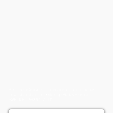
Всероссийские спортивные соревнования по
фехтованию на саблях среди мужчин и
женщин Пенза 2024 г.