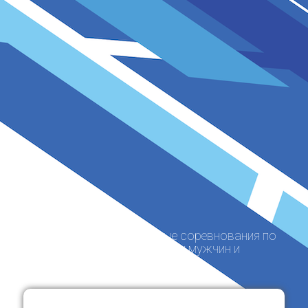
Всероссийские спортивные соревнования по
фехтованию на саблях среди мужчин и
женщин Пенза 2025