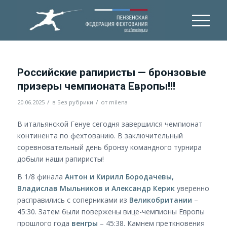
Российские рапиристы — бронзовые
призеры чемпионата Европы!!!
/
/
20.06.2025
в
Без рубрики
от
milena
В итальянской Генуе сегодня завершился чемпионат
континента по фехтованию. В заключительный
соревновательный день бронзу командного турнира
добыли наши рапиристы!
В 1/8 финала
Антон и Кирилл Бородачевы,
Владислав Мыльников и Александр Керик
уверенно
расправились с соперниками из
Великобритании
–
45:30. Затем были повержены вице-чемпионы Европы
прошлого года
венгры
– 45:38. Камнем преткновения